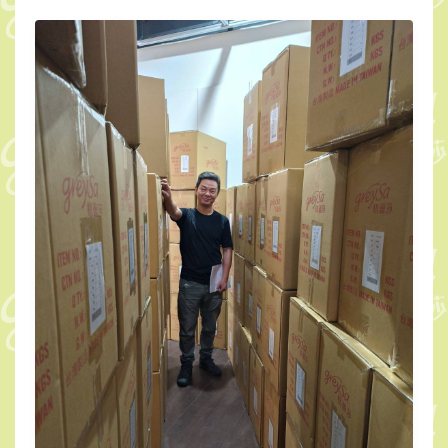
2763
份
月
兒
午
安
枕
送
給
在
校