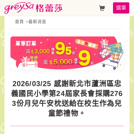
2026/03/25
Toggle
選單
感
navigati
首頁
>
最新消息
謝
新
北
市
蘆
2026/03/25 感謝新北市蘆洲區忠
洲
義國民小學第24屆家長會採購276
區
3份月兒午安枕送給在校生作為兒
忠
童節禮物。
義
國