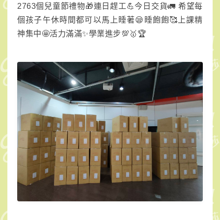
2763個兒童節禮物🎁連日趕工💪今日交貨🚛 希望每
民
個孩子午休時間都可以馬上睡著😪睡飽飽🥰上課精
小
神集中🤩活力滿滿✨學業進步💯🥇🏆
學
第
24
屆
家
長
會
採
購