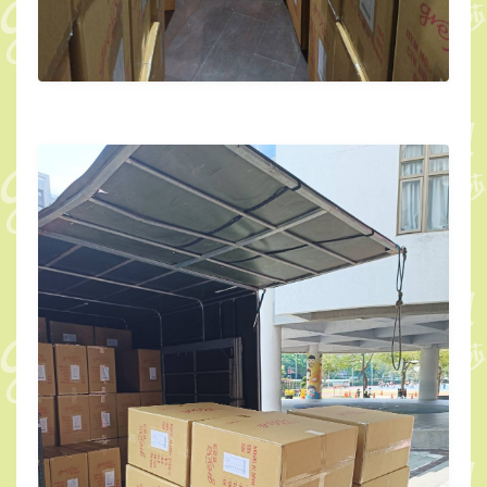
生
作
為
兒
童
節
禮
物。