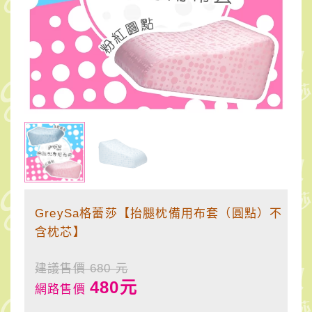
點）
不
含
枕
芯】
GreySa格蕾莎【抬腿枕備用布套（圓點）不
含枕芯】
建議售價 680 元
480元
網路售價