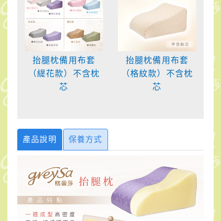
抬腿枕備用布套
抬腿枕備用布套
（緹花款）不含枕
（格紋款）不含枕
芯
芯
產品說明
保養方式