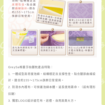
GreySa格蕾莎抬腿枕產品特點：
1.
一體成型高密度泡綿，結構穩定且支撐性佳，貼合腿部曲線設
計，適合約
155～175cm
族群日常使用。
2. 防潑水內裡布，可保護泡綿本體，延長使用壽命。（設有隱形
拉鏈）
3. 獨家LOGO設計緹花布，送禮、自用高貴大方。