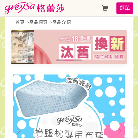
GreySa
Toggle
選單
格
navigati
首頁
>
產品櫥窗
>
產品介紹
蕾
莎
【抬
腿
枕
備
用
布
套
（圓