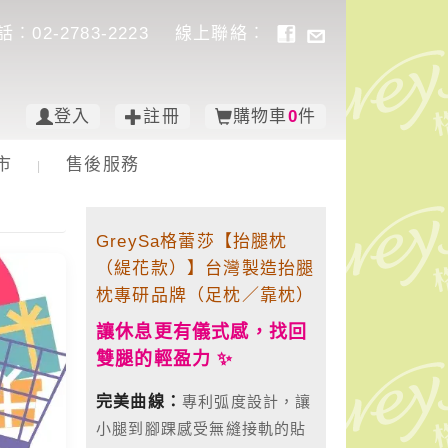
02-2783-2223
線上聯絡︰
登入
註冊
購物車
0
件
市
售後服務
|
GreySa格蕾莎【抬腿枕
（緹花款）】台灣製造抬腿
枕專研品牌（足枕／靠枕）
讓休息更有儀式感，找回
雙腿的輕盈力 ✨
完美曲線：
專利弧度設計，讓
小腿到腳踝感受無縫接軌的貼