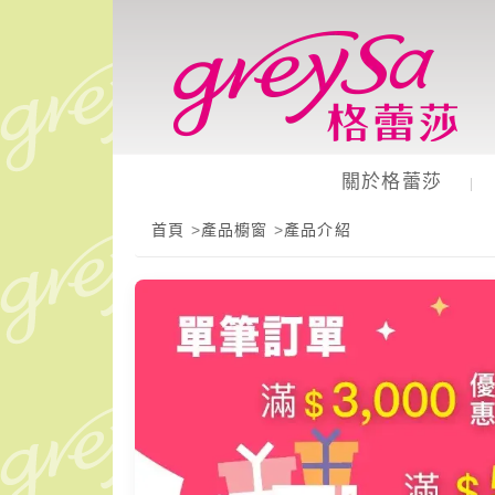
GreySa
格
蕾
莎
【抬
關於格蕾莎
|
腿
首頁
>
產品櫥窗
>
產品介紹
枕
（緹
花
款）】
台
灣