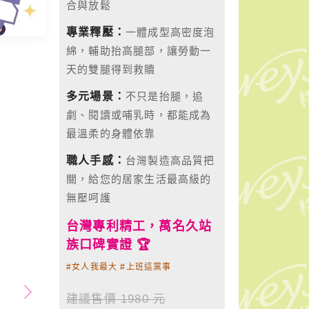
合與放鬆
專業釋壓：
一體成型高密度泡
綿，輔助抬高腿部，讓勞動一
天的雙腿得到救贖
多元場景：
不只是抬腿，追
劇、閱讀或哺乳時，都能成為
最溫柔的身體依靠
職人手感：
台灣製造高品質把
關，給您的居家生活最高級的
無壓呵護
台灣專利精工，萬名久站
族口碑實證 🏆
#女人我最大 #上班這黨事
建議售價 1980 元