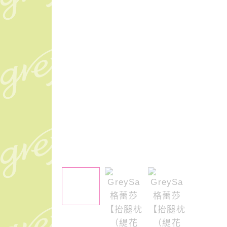
／
靠
枕）