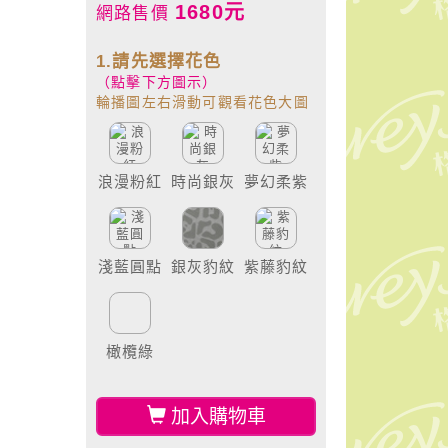
1680元
網路售價
1.請先選擇花色
（點擊下方圖示）
輪播圖左右滑動可觀看花色大圖
浪漫粉紅
時尚銀灰
夢幻柔紫
淺藍圓點
銀灰豹紋
紫藤豹紋
橄欖綠
加入購物車