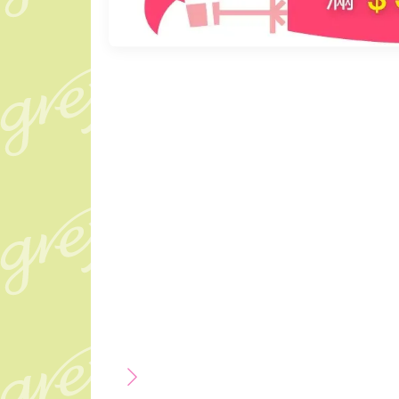
製
造
抬
腿
枕
專
研
品
牌
（足
枕