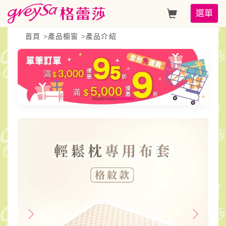
GreySa
Toggle
選單
格
navigati
首頁
>
產品櫥窗
>
產品介紹
蕾
莎
【輕
鬆
枕
備
用
布
套
（格