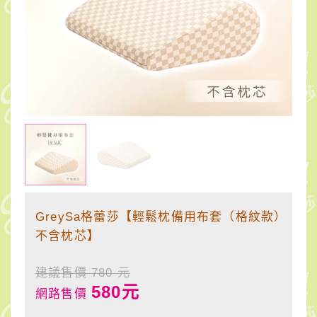
紋
款）
不
含
枕
芯】
GreySa格蕾莎【輕鬆枕備用布套（格紋款）
不含枕芯】
建議售價 780 元
580元
網路售價