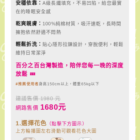
用
安穩依靠：
A級長纖填充，不易凹陷，給您最實
在的睡眠安全感
（側
乾爽親膚：
100%純棉材質，吸汗速乾，長時間
睡
擁抱依然舒適不悶熱
枕
輕鬆拆洗：
貼心隱形拉鍊設計，穿脫便利，輕鬆
｜
維持日常潔淨
長
百分之百台灣製造，陪伴您每一晚的深度
放鬆 💤
抱
#推薦使用者
身高150cm以上，體重65kg以下
枕）
建議售價 1980 元
1680元
網路售價
1.選擇花色
（點擊下方圖示）
上方輪播圖左右滑動可觀看花色大圖