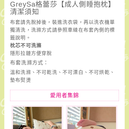
GreySa格蕾莎【成人側睡抱枕】
清潔須知
布套請先脫掉後，裝進洗衣袋，再以洗衣機單
獨清洗，洗滌方式請參照車縫在布套內側的標
籤說明。
枕芯不可洗滌
隱形拉鏈方便穿脫
布套洗滌方式：
溫和洗滌、不可乾洗、不可漂白、不可烘乾、
墊布熨燙
愛用者集錦