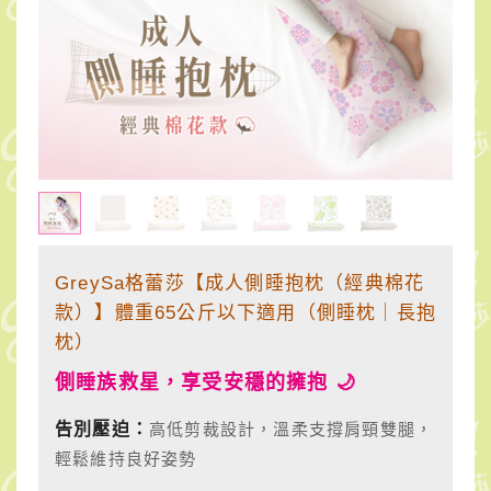
棉
花
款）】
體
重
65
GreySa格蕾莎【成人側睡抱枕（經典棉花
公
款）】體重65公斤以下適用（側睡枕｜長抱
斤
枕）
以
側睡族救星，享受安穩的擁抱 🌙
下
告別壓迫：
高低剪裁設計，溫柔支撐肩頸雙腿，
適
輕鬆維持良好姿勢