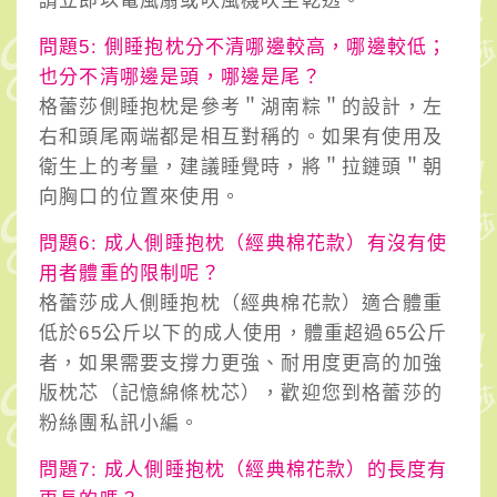
請立即以電風扇或吹風機吹至乾透。
問題5: 側睡抱枕分不清哪邊較高，哪邊較低；
也分不清哪邊是頭，哪邊是尾？
格蕾莎側睡抱枕是參考＂湖南粽＂的設計，左
右和頭尾兩端都是相互對稱的。如果有使用及
衛生上的考量，建議睡覺時，將＂拉鏈頭＂朝
向胸口的位置來使用。
問題6: 成人側睡抱枕（經典棉花款）有沒有使
用者體重的限制呢？
格蕾莎成人側睡抱枕（經典棉花款）適合體重
低於65公斤以下的成人使用，體重超過65公斤
者，如果需要支撐力更強、耐用度更高的加強
版枕芯（記憶綿條枕芯），歡迎您到格蕾莎的
粉絲團私訊小編。
問題7: 成人側睡抱枕（經典棉花款）的長度有