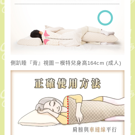
側趴睡『背』視圖－模特兒身高164cm (成人)