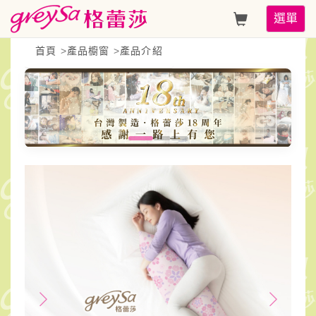
GreySa
Toggle
選單
格
navigati
首頁
>
產品櫥窗
>
產品介紹
蕾
莎
【成
人
側
睡
抱
枕
（經
典