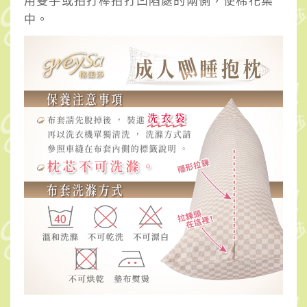
用雙手或拍打棒拍打凹陷處的兩側，使棉花集
中。