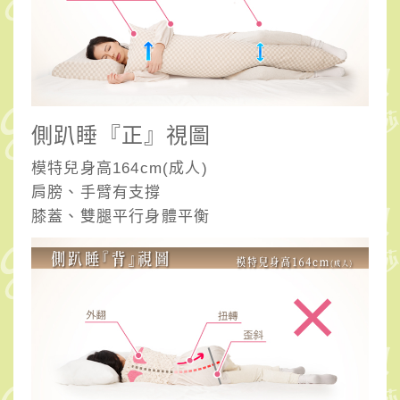
側趴睡『正』視圖
模特兒身高164cm(成人)
肩膀、手臂有支撐
膝蓋、雙腿平行身體平衡