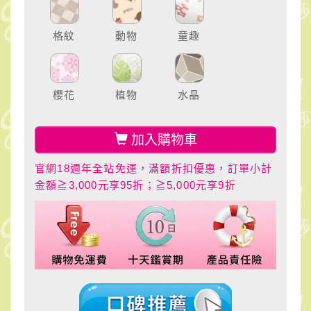
格紋
動物
童趣
櫻花
植物
水晶
加入購物車
官網18週年全站免運，滿額折扣優惠，訂單小計
金額≧3,000元享95折；≧5,000元享9折