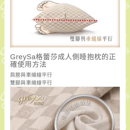
GreySa格蕾莎成人側睡抱枕的正
確使用方法
肩膀與車縫線平行
雙腳與車縫線平行