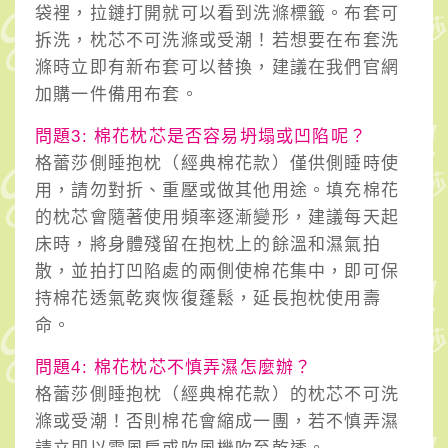
袋裡，拉鏈打開就可以看到洗滌標籤。布套可
拆洗，枕芯不可洗滌或受潮！若想要在布套洗
滌時立即有新布套可以替換，建議在我們官網
加購一件備用布套。
問題3: 棉花枕芯是否容易坍塌或凹陷呢？
格蕾莎側睡抱枕（經典棉花款）僅供側睡時使
用，請勿對折、重壓或做其他用途。填充棉花
的枕芯會隨著使用頻率逐漸變形，建議每天起
床時，將身體殘留在抱枕上的餘溫和濕氣拍
散，並拍打凹陷處的兩側使棉花集中，即可保
持棉花透氣乾爽恢復蓬鬆，延長抱枕使用壽
命。
問題4: 棉花枕芯不慎弄濕怎麼辦？
格蕾莎側睡抱枕（經典棉花款）的枕芯不可洗
滌或受潮！否則棉花會縮成一團，若不慎弄濕