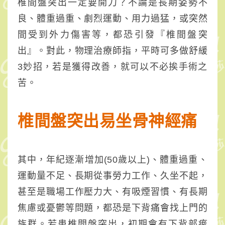
椎間盤突出一定要開刀？不論是長期姿勢不
練
良、體重過重、劇烈運動、用力過猛，或突然
「3
間受到外力傷害等，都恐引發『椎間盤突
出』。對此，物理治療師指，平時可多做舒緩
式
3妙招，若是獲得改善，就可以不必挨手術之
舒
苦。
緩
妙
椎間盤突出易坐骨神經痛
招」
讓
其中，年紀逐漸增加(50歲以上)、體重過重、
筋
運動量不足、長期從事勞力工作、久坐不起，
骨
甚至是職場工作壓力大、有吸煙習慣、有長期
焦慮或憂鬱等問題，都恐是下背痛會找上門的
軟
族群。若患椎間盤突出，初期會有下背部痠