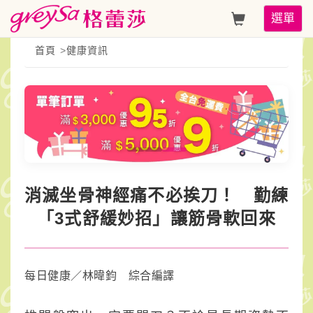
消
Toggle
選單
滅
navigati
首頁
>
健康資訊
坐
骨
神
經
痛
消滅坐骨神經痛不必挨刀！ 勤練
不
「3式舒緩妙招」讓筋骨軟回來
必
挨
每日健康／林暐鈞 綜合編譯
刀！
勤