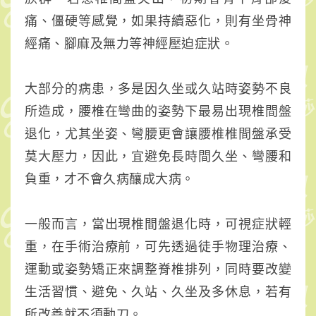
回
痛、僵硬等感覺，如果持續惡化，則有坐骨神
來
經痛、腳麻及無力等神經壓迫症狀。
大部分的病患，多是因久坐或久站時姿勢不良
所造成，腰椎在彎曲的姿勢下最易出現椎間盤
退化，尤其坐姿、彎腰更會讓腰椎椎間盤承受
莫大壓力，因此，宜避免長時間久坐、彎腰和
負重，才不會久病釀成大病。
一般而言，當出現椎間盤退化時，可視症狀輕
重，在手術治療前，可先透過徒手物理治療、
運動或姿勢矯正來調整脊椎排列，同時要改變
生活習慣、避免、久站、久坐及多休息，若有
所改善就不須動刀。