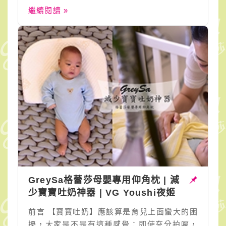
繼續閱讀 »
GreySa格蕾莎母嬰專用仰角枕 | 減
少寶寶吐奶神器 | VG Youshi夜姬
前言 【寶寶吐奶】應該算是育兒上面蠻大的困
擾，大家是不是有這種感覺：即使充分拍嗝，