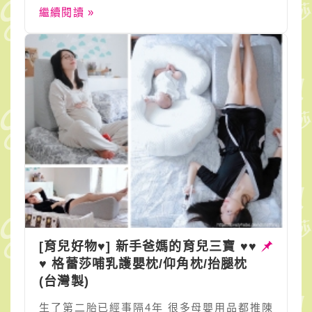
繼續閱讀 »
[育兒好物♥] 新手爸媽的育兒三寶 ♥♥
♥ 格蕾莎哺乳護嬰枕/仰角枕/抬腿枕
(台灣製)
生了第二胎已經事隔4年 很多母嬰用品都推陳