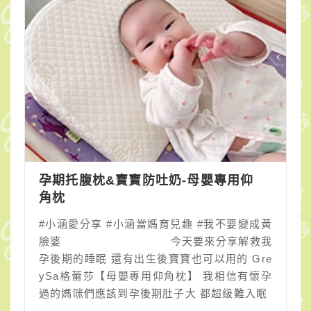
孕期托腹枕&寶寶防吐奶-母嬰專用仰
角枕
#小涵愛分享 #小涵當媽育兒趣 #我不要變成黃
臉婆 ⠀⠀⠀⠀⠀⠀⠀⠀⠀⠀⠀⠀ 今天要來分享解救我
孕後期的睡眠 還有出生後寶寶也可以用的 Gre
ySa格蕾莎【母嬰專用仰角枕】 我相信有懷孕
過的媽咪們應該到孕後期肚子大 都超級難入眠