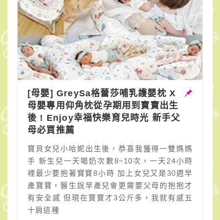
[母嬰] GreySa格蕾莎哺乳護嬰枕 X
母嬰專用仰角枕從孕期用到寶寶出生
後 ! Enjoy幸福快樂育兒時光 新手父
母必買推薦
寶貝女兒小哈妮出生後，恭喜我獲得一雙媽媽
手 新生兒一天喝奶次數8~10次，一天24小時
裡最少要抱著寶寶8小時 加上女兒又是30週早
產寶寶，醫生說早產兒會更需要父母的抱抱才
有安全感 但現在寶寶才3公斤多，我就有感五
十肩這種