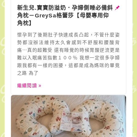
新生兒.寶寶防溢奶．孕婦側睡必備斜
角枕－GreySa格蕾莎【母嬰專用仰
角枕】
懷孕到了後期肚子快速成長凸起，不管什麼姿
勢都沒辦法維持太久會感到不舒服和腰酸背
痛⋯真的超難受 還有睡覺的時候胃酸逆流更是
難以入眠痛苦指數１００％ 我想一定很多孕婦
跟我都有一樣的困擾，這都是成為媽咪的畢竟
之路 為了
繼續閱讀 »