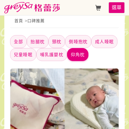
Toggle
選單
navigati
首頁
>
口碑推薦
全部
抬腿枕
頸枕
側睡抱枕
成人睡眠
兒童睡眠
哺乳護嬰枕
仰角枕