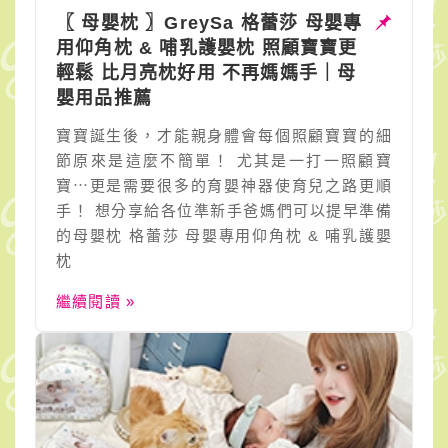
〖 母嬰枕 〗GreySa 格蕾莎 母嬰專
用仰角枕 & 哺乳護嬰枕 照顧寶寶更
輕鬆 比月亮枕好用 不再媽媽手｜母
嬰用品推薦
寶寶誕生後，才能親身體會每個照顧寶寶的細
節原來是這麼不簡單！ 尤其是一打一照顧寶
寶⋯更是需要很多的育嬰神器使育兒之路更順
手！ 想分享給各位準新手爸媽們可以提早準備
的母嬰枕 格蕾莎 母嬰專用仰角枕 & 哺乳護嬰
枕
繼續閱讀 »