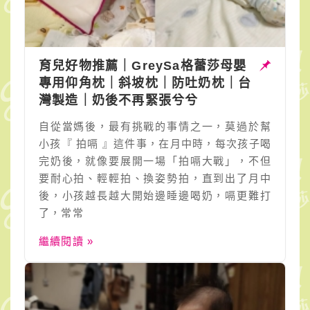
育兒好物推薦｜GreySa格蕾莎母嬰
專用仰角枕｜斜坡枕｜防吐奶枕｜台
灣製造｜奶後不再緊張兮兮
自從當媽後，最有挑戰的事情之一，莫過於幫
小孩『 拍嗝 』這件事，在月中時，每次孩子喝
完奶後，就像要展開一場「拍嗝大戰」，不但
要耐心拍、輕輕拍、換姿勢拍，直到出了月中
後，小孩越長越大開始邊睡邊喝奶，嗝更難打
了，常常
繼續閱讀 »