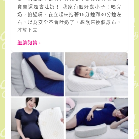
寶寶還是會吐奶！ 我家有個好動小子！喝完
奶，拍過嗝，在立起來抱著15分鐘到30分鐘左
右，以為安全不會吐奶了，想說來換個尿布，
才放下去
繼續閱讀 »